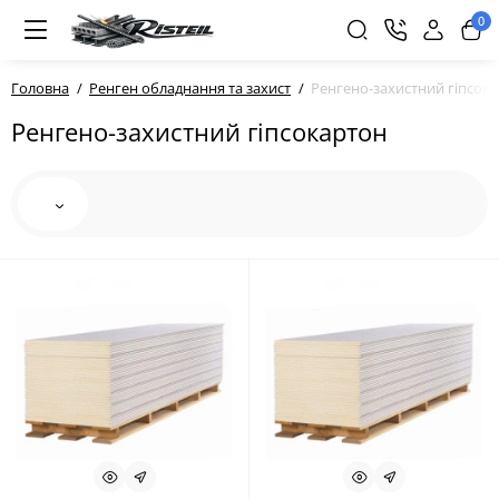
0
Головна
Ренген обладнання та захист
Ренгено-захистний гіпсок
Ренгено-захистний гіпсокартон