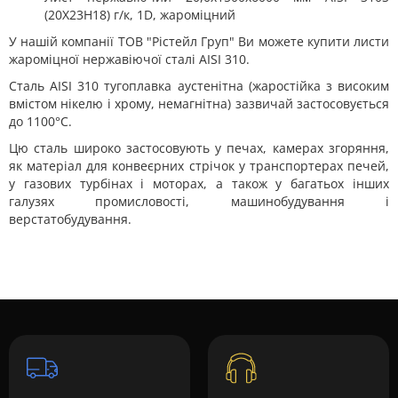
(20Х23Н18) г/к, 1D, жароміцний
У нашій компанії ТОВ "Рістейл Груп" Ви можете купити листи
жароміцної нержавіючої сталі AISI 310.
Сталь AISI 310 тугоплавка аустенітна (жаростійка з високим
вмістом нікелю і хрому, немагнітна) зазвичай застосовується
до 1100°С.
Цю сталь широко застосовують у печах, камерах згоряння,
як матеріал для конвеєрних стрічок у транспортерах печей,
у газових турбінах і моторах, а також у багатьох інших
галузях промисловості, машинобудування і
верстатобудування.