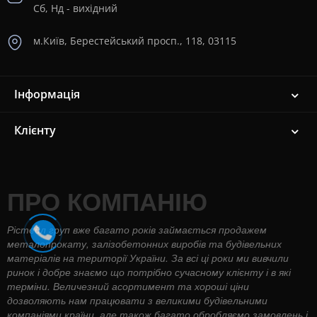
Сб, Нд - вихідний
м.Київ, Берестейський просп., 118, 03115
Інформація
Клієнту
ПРО КОМПАНІЮ
Рістейл груп вже багато років займається продажем
металопрокату, залізобетонних виробів та будівельних
матеріалів на території України. За всі ці роки ми вивчили
ринок і добре знаємо що потрібно сучасному клієнту і в які
терміни. Величезний асортимент та хороші ціни
дозволяють нам працювати з великими будівельними
компаніями країни, але також багато обробляємо замовлень і