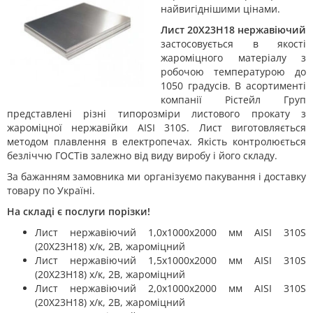
найвигіднішими цінами.
Лист 20Х23Н18 нержавіючий
застосовується в якості
жароміцного матеріалу з
робочою температурою до
1050 градусів. В асортименті
компанії Рістейл Груп
представлені різні типорозміри листового прокату з
жароміцної нержавійки AISI 310S. Лист виготовляється
методом плавлення в електропечах. Якість контролюється
безліччю ГОСТів залежно від виду виробу і його складу.
За бажанням замовника ми організуємо пакування і доставку
товару по Україні.
На складі є послуги порізки!
Лист нержавіючий 1,0х1000х2000 мм AISI 310S
(20Х23Н18) х/к, 2B, жароміцний
Лист нержавіючий 1,5х1000х2000 мм AISI 310S
(20Х23Н18) х/к, 2B, жароміцний
Лист нержавіючий 2,0х1000х2000 мм AISI 310S
(20Х23Н18) х/к, 2B, жароміцний