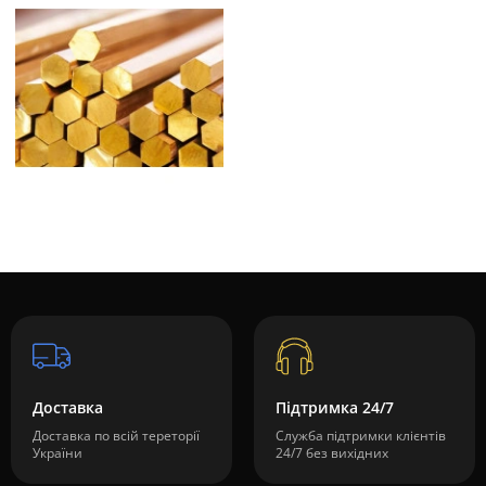
Доставка
Підтримка 24/7
Доставка по всій тереторії
Служба підтримки клієнтів
України
24/7 без вихідних