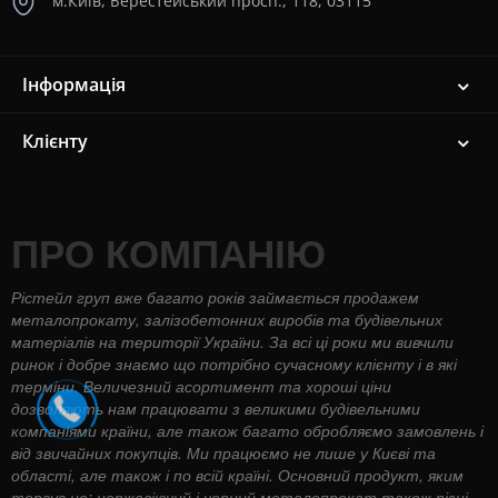
м.Київ, Берестейський просп., 118, 03115
Інформація
Клієнту
ПРО КОМПАНІЮ
Рістейл груп вже багато років займається продажем
металопрокату, залізобетонних виробів та будівельних
матеріалів на території України. За всі ці роки ми вивчили
ринок і добре знаємо що потрібно сучасному клієнту і в які
терміни. Величезний асортимент та хороші ціни
дозволяють нам працювати з великими будівельними
компаніями країни, але також багато обробляємо замовлень і
від звичайних покупців. Ми працюємо не лише у Києві та
області, але також і по всій країні. Основний продукт, яким
торгує це: нержавіючий і чорний металопрокат також різні