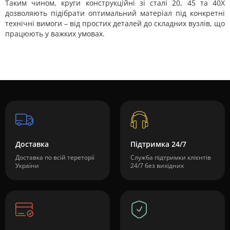
Таким чином, круги конструкційні зі сталі 20, 45 та 40Х
дозволяють підібрати оптимальний матеріал під конкретні
технічні вимоги – від простих деталей до складних вузлів, що
працюють у важких умовах.
Доставка
Підтримка 24/7
Доставка по всій тереторії
Служба підтримки клієнтів
України
24/7 без вихідних