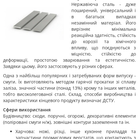
Нержавіюча сталь - дуже
поширений, універсальний і
в багатьох випадках
незамінний матеріал. Його
вирізняє мінімальна
реакційна здатність, стійкість
до корозії та хімічного
впливу, що поєднуються з
міцністю, стійкістю до
деформації, простотою зварювання та естетичністю.
Завдяки цьому, його застосовують у різних сферах.
Одна з найбільш популярних і затребуваних форм випуску -
смуги. Їх виготовляють методом гарячої прокатки зі сплаву
заліза, значної частини (понад 13%) хрому та інших металів,
тобто високолегованої сталі. Склад, способи виробництва і
характеристики кінцевого продукту визначає ДСТУ.
Сфери використання
Будівництво: сходи, поручні, огорожі, декоративні елементи
(поліровані смуги н/ж), зовнішні контури заземлення та ін.
Харчова: ножі, різці, інше кухонне приладдя та
запчастини промислових верстатів, що контактують з