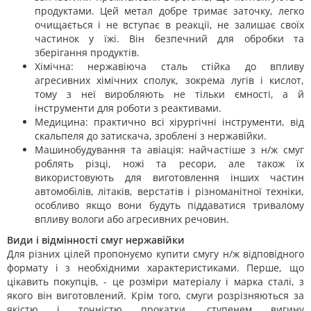
продуктами. Цей метал добре тримає заточку, легко
очищається і не вступає в реакції, не залишає своїх
частинок у їжі. Він безпечний для обробки та
зберігання продуктів.
Хімічна: нержавіюча сталь стійка до впливу
агресивних хімічних сполук, зокрема лугів і кислот,
тому з неї виробляють не тільки ємності, а й
інструменти для роботи з реактивами.
Медицина: практично всі хірургічні інструменти, від
скальпеля до затискача, зроблені з нержавійки.
Машинобудування та авіація: найчастіше з н/ж смуг
роблять різці, ножі та ресори, але також їх
використовують для виготовлення інших частин
автомобілів, літаків, верстатів і різноманітної техніки,
особливо якщо вони будуть піддаватися тривалому
впливу вологи або агресивних речовин.
Види і відмінності смуг нержавійки
Для різних цілей пропонуємо купити смугу н/ж відповідного
формату і з необхідними характеристиками. Перше, що
цікавить покупців, - це розміри матеріалу і марка сталі, з
якого він виготовлений. Крім того, смуги розрізняються за
якістю і точністю прокатки, ступенем вигину