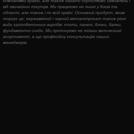
компаніями країни, але також багато обробляємо замовлень і
від звичайних покупців. Ми працюємо не лише у Києві та
області, але також і по всій країні. Основний продукт, яким
торгує це: нержавіючий і чорний металопрокат також різні
види залізобетонних виробів: плити, панелі, блоки, балки,
фундаментні сходи. Ми пропонуємо не тільки величезний
асортимент, а ще професійну консультацію наших
менеджерів.