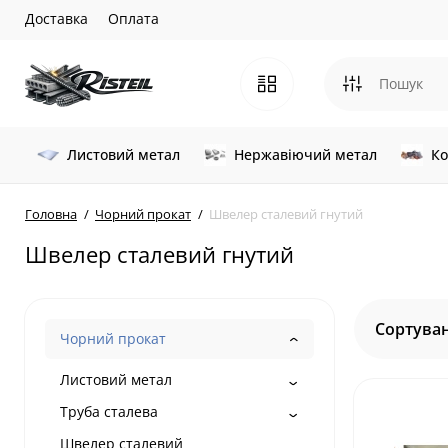
Доставка
Оплата
Листовий метал
Нержавіючий метал
Ко
Головна
Чорний прокат
Швелер сталевий гнутий
Швелер сталевий гнутий
Сортуван
Чорний прокат
Листовий метал
Труба сталева
Швелер сталевий