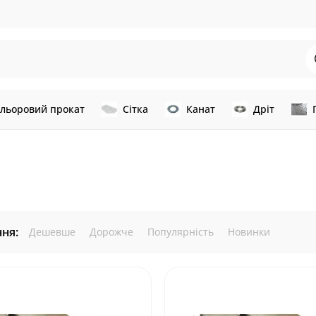
льоровий прокат
Сітка
Канат
Дріт
ня:
Дешевше
Дорожче
Популярність
Новинки