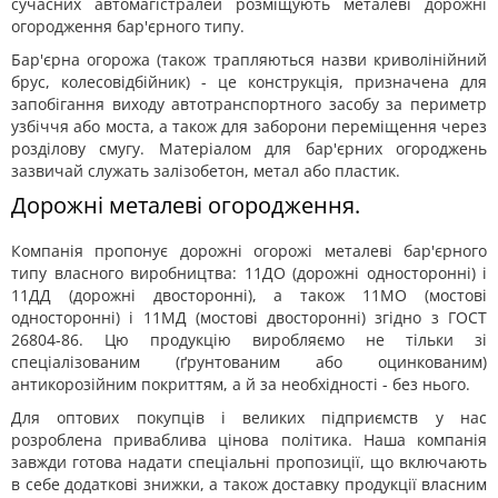
сучасних автомагістралей розміщують металеві дорожні
огородження бар'єрного типу.
Бар'єрна огорожа (також трапляються назви криволінійний
брус, колесовідбійник) - це конструкція, призначена для
запобігання виходу автотранспортного засобу за периметр
узбіччя або моста, а також для заборони переміщення через
розділову смугу. Матеріалом для бар'єрних огороджень
зазвичай служать залізобетон, метал або пластик.
Дорожні металеві огородження.
Компанія пропонує дорожні огорожі металеві бар'єрного
типу власного виробництва: 11ДО (дорожні односторонні) і
11ДД (дорожні двосторонні), а також 11МО (мостові
односторонні) і 11МД (мостові двосторонні) згідно з ГОСТ
26804-86. Цю продукцію виробляємо не тільки зі
спеціалізованим (ґрунтованим або оцинкованим)
антикорозійним покриттям, а й за необхідності - без нього.
Для оптових покупців і великих підприємств у нас
розроблена приваблива цінова політика. Наша компанія
завжди готова надати спеціальні пропозиції, що включають
в себе додаткові знижки, а також доставку продукції власним