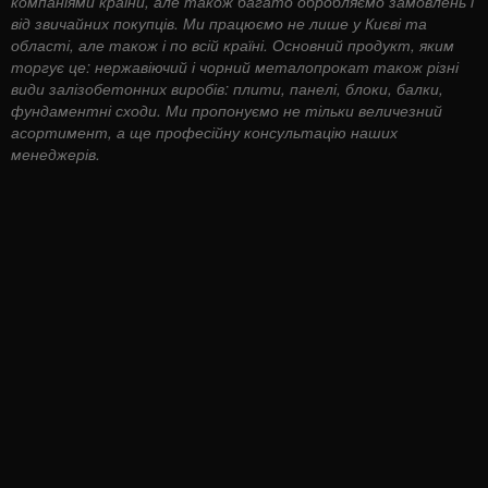
компаніями країни, але також багато обробляємо замовлень і
від звичайних покупців. Ми працюємо не лише у Києві та
області, але також і по всій країні. Основний продукт, яким
торгує це: нержавіючий і чорний металопрокат також різні
види залізобетонних виробів: плити, панелі, блоки, балки,
фундаментні сходи. Ми пропонуємо не тільки величезний
асортимент, а ще професійну консультацію наших
менеджерів.