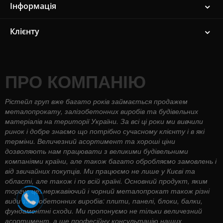
Інформація
Клієнту
ПРО КОМПАНІЮ
Рістейл груп вже багато років займається продажем
металопрокату, залізобетонних виробів та будівельних
матеріалів на території України. За всі ці роки ми вивчили
ринок і добре знаємо що потрібно сучасному клієнту і в які
терміни. Величезний асортимент та хороші ціни
дозволяють нам працювати з великими будівельними
компаніями країни, але також багато обробляємо замовлень і
від звичайних покупців. Ми працюємо не лише у Києві та
області, але також і по всій країні. Основний продукт, яким
торгує це: нержавіючий і чорний металопрокат також різні
види залізобетонних виробів: плити, панелі, блоки, балки,
фундаментні сходи. Ми пропонуємо не тільки величезний
асортимент, а ще професійну консультацію наших