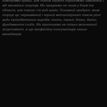
компаніями країни, але також багато обробляємо замовлень і
від звичайних покупців. Ми працюємо не лише у Києві та
області, але також і по всій країні. Основний продукт, яким
торгує це: нержавіючий і чорний металопрокат також різні
види залізобетонних виробів: плити, панелі, блоки, балки,
фундаментні сходи. Ми пропонуємо не тільки величезний
асортимент, а ще професійну консультацію наших
менеджерів.